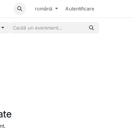
română
Autentificare
e
ate
nt.