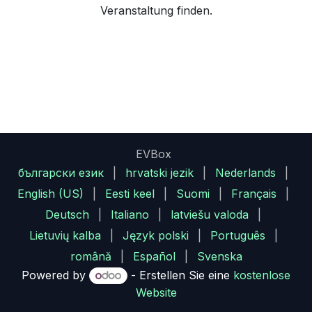
Veranstaltung finden.
EVBox
български език
|
hrvatski jezik
|
Nederlands
|
English (US)
|
Eesti keel
|
Suomi
|
Français
|
Deutsch
|
Italiano
|
latviešu valoda
|
Lietuvių kalba
|
Język polski
|
Português
|
română
|
Español
|
Svenska
Powered by
- Erstellen Sie eine
kostenlose
Website